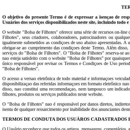
TER
O objetivo do presente Termo é de expressar a isençao de res
Usuários dos serviços disponibilizados neste site, incluindo todo 
O website "Bolsa de Filhotes" oferece uma série de recursos on-line
Filhotes", seus criadores, colaboradores, patrocinadores ou qualq
igualmente submetidos as condiçoes de uso abaixo apresentadas. A uti
obrigar-se ao cumprimento das condiçoes deste Termo. Além disso, ao 
serviços do "Bolsa de Filhotes". O "Bolsa de Filhotes" reserva-se 
nao esteja satisfeito com o website "Bolsa de Filhotes" por quaisqu
único responsável por revisar os Termos e Condiçoes de Uso periodi
"Bolsa de Filhotes".
O acesso a versao eletrônica de todo material e informaçoes veicula
disponibilizaçao das referidas informaçoes em formato eletrônico n
disso, nao constitui uma recomendaçao, nem tampouco um indicador
filhotes, produtos ou serviços publicados neste website.
O "Bolsa de Filhotes" nao é responsável por danos diretos, indireto
isenta de qualquer ressarcimento por inabilidade dos anunciantes dest
TERMOS DE CONDUTA DOS USUÁROS CADASTRADOS 
O Usuário reconhece que todos os artigos, mensagens, comentários, ar