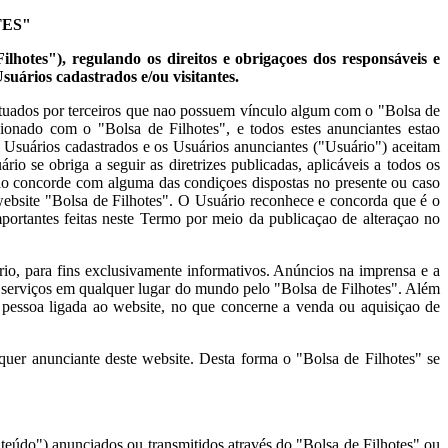
TES"
ilhotes"), regulando os direitos e obrigaçoes dos responsáveis e
Usuários cadastrados e/ou visitantes.
fetuados por terceiros que nao possuem vínculo algum com o "Bolsa de
cionado com o "Bolsa de Filhotes", e todos estes anunciantes estao
s, Usuários cadastrados e os Usuários anunciantes ("Usuário") aceitam
io se obriga a seguir as diretrizes publicadas, aplicáveis a todos os
nao concorde com alguma das condiçoes dispostas no presente ou caso
 website "Bolsa de Filhotes". O Usuário reconhece e concorda que é o
portantes feitas neste Termo por meio da publicaçao de alteraçao no
rio, para fins exclusivamente informativos. Anúncios na imprensa e a
 serviços em qualquer lugar do mundo pelo "Bolsa de Filhotes". Além
pessoa ligada ao website, no que concerne a venda ou aquisiçao de
lquer anunciante deste website. Desta forma o "Bolsa de Filhotes" se
nteúdo") anunciados ou transmitidos através do "Bolsa de Filhotes" ou