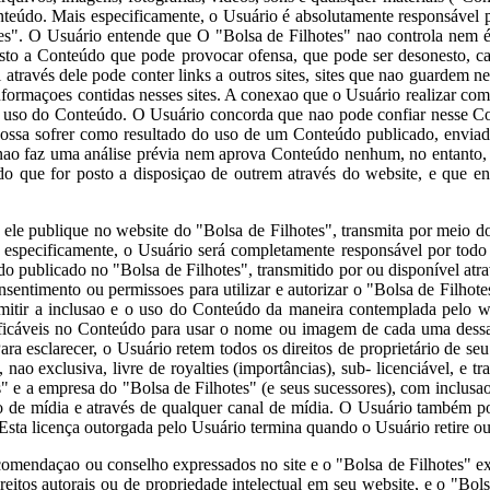
Conteúdo. Mais especificamente, o Usuário é absolutamente responsável
tes". O Usuário entende que O "Bolsa de Filhotes" nao controla nem 
sto a Conteúdo que pode provocar ofensa, que pode ser desonesto, ca
 através dele pode conter links a outros sites, sites que nao guardem
nformaçoes contidas nesses sites. A conexao que o Usuário realizar com
 o uso do Conteúdo. O Usuário concorda que nao pode confiar nesse Co
ossa sofrer como resultado do uso de um Conteúdo publicado, enviado
nao faz uma análise prévia nem aprova Conteúdo nenhum, no entanto, o
eúdo que for posto a disposiçao de outrem através do website, e que 
le publique no website do "Bolsa de Filhotes", transmita por meio d
s especificamente, o Usuário será completamente responsável por tod
o publicado no "Bolsa de Filhotes", transmitido por ou disponível atra
nsentimento ou permissoes para utilizar e autorizar o "Bolsa de Filhotes
rmitir a inclusao e o uso do Conteúdo da maneira contemplada pelo web
ificáveis no Conteúdo para usar o nome ou imagem de cada uma dessas p
a esclarecer, o Usuário retem todos os direitos de proprietário de s
o exclusiva, livre de royalties (importâncias), sub- licenciável, e tran
 e a empresa do "Bolsa de Filhotes" (e seus sucessores), com inclusao n
to de mídia e através de qualquer canal de mídia. O Usuário também p
 Esta licença outorgada pelo Usuário termina quando o Usuário retire 
omendaçao ou conselho expressados no site e o "Bolsa de Filhotes" 
reitos autorais ou de propriedade intelectual em seu website, e o "Bo