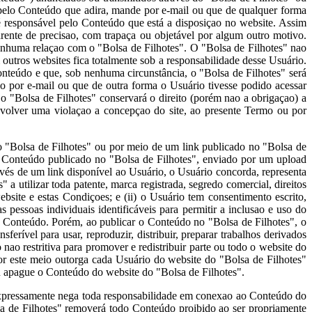
 pelo Conteúdo que adira, mande por e-mail ou que de qualquer forma
é responsável pelo Conteúdo que está a disposiçao no website. Assim
rente de precisao, com trapaça ou objetável por algum outro motivo.
 nenhuma relaçao com o "Bolsa de Filhotes". O "Bolsa de Filhotes" nao
 outros websites fica totalmente sob a responsabilidade desse Usuário.
nteúdo e que, sob nenhuma circunstância, o "Bolsa de Filhotes" será
 por e-mail ou que de outra forma o Usuário tivesse podido acessar
 "Bolsa de Filhotes" conservará o direito (porém nao a obrigaçao) a
envolver uma violaçao a concepçao do site, ao presente Termo ou por
o "Bolsa de Filhotes" ou por meio de um link publicado no "Bolsa de
o Conteúdo publicado no "Bolsa de Filhotes", enviado por um upload
vés de um link disponível ao Usuário, o Usuário concorda, representa
" a utilizar toda patente, marca registrada, segredo comercial, direitos
site e estas Condiçoes; e (ii) o Usuário tem consentimento escrito,
essoas individuais identificáveis para permitir a inclusao e uso do
eu Conteúdo. Porém, ao publicar o Conteúdo no "Bolsa de Filhotes", o
sferível para usar, reproduzir, distribuir, preparar trabalhos derivados
ao restritiva para promover e redistribuir parte ou todo o website do
or este meio outorga cada Usuário do website do "Bolsa de Filhotes"
ou apague o Conteúdo do website do "Bolsa de Filhotes".
expressamente nega toda responsabilidade em conexao ao Conteúdo do
lsa de Filhotes" removerá todo Conteúdo proibido ao ser propriamente