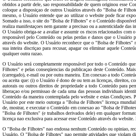
obtidos a partir dele, sao responsabilidade de quem originou esse 
coloque a disposiçao de outros Usuários através do "Bolsa de Filho
mesmo, o Usuário entende que ao utilizar o website pode ficar expo
Somado a isso, o site do "Bolsa de Filhotes" e o Conteúdo disponível
realiza manifestaçoes nem garante a precisao ou a autenticidade das i
O Usuário obriga-se a avaliar e assumir os riscos relacionados com
responsável pelo Conteúdo ou pelas perdas e danos que o Usuário p
através do website. O Usuário reconhece que o "Bolsa de Filhotes" 
sua inteira discriçao para recusar, apagar ou eliminar aquele Cont
qualquer outra razao.
O Usuário será completamente responsável por todo o Conteúdo que e
Filhotes" e pelas conseqüencias da publicaçao deste Conteúdo. Mai
(carregado), e-mail ou por outra maneira. Em conexao a todo Conteúd
ou aceita que: (i) o Usuário é dono de ou tem as licenças, direitos, co
autorais ou outros direitos de propriedade a todo Conteúdo para pe
liberaçao e/ou permissao de cada uma das pessoas individuais ident
Conteúdo da maneira contemplada pelo website e estas Condiçoes. Par
Usuário por este meio outorga a "Bolsa de Filhotes" licença mundial, na
de, mostrar, e executar o Conteúdo em conexao ao "Bolsa de Filhotes"
"Bolsa de Filhotes" (e trabalhos derivados dele) em qualquer forma
licença nao exclusiva para acessar esse Conteúdo através do website.
O "Bolsa de Filhotes" nao endossa nenhum Conteúdo ou opiniao, rec
Usuário. O "Bolsa de Filhotes" nao permite atividades que violam di