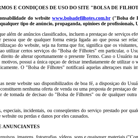
MOS E CONDIÇOES DE USO DO SITE "BOLSA DE FILHO
ponsabilidade do website
www.bolsadefilhotes.com.br
("Bolsa de F
e qualquer tipo de anúncio, propaganda, opinioes de profissionais, 
 que além de anúncios classificados, incluem a prestaçao de serviços e
uer pessoa que de qualquer forma esteja ligada ao que possa ser rela
lizaçao do website, seja na forma que for, significa que os visitante
utilizar certos serviços do "Bolsa de Filhotes" em particular, o Usuár
ao direito de alterar oportunamente o presente Termo. Caso o Usuário 
er motivos, possui a única opçao de deixar imediatamente de utilizar o
camente. O "Bolsa de Filhotes" notificará aquelas alteraçoes mais im
das neste website sao disponibilizados de boa fé, a disposiçao do Usuá
ao constituem nenhuma oferta de venda ou uma proposta de prestaçao de
 de tomada de decisao do "Bolsa de Filhotes" ou de qualquer outra 
s, especiais, incidentais, ou conseqüentes do serviço prestado por qua
e website ou perdas e danos por eles causados.
E ANUNCIANTES
quivos, imagens, fotografias, vídeos, sons e quaisquer materiais ("Co