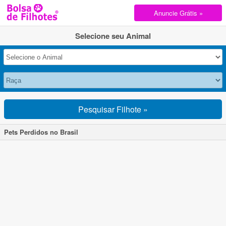
Anuncie Grátis »
Selecione seu Animal
Pesquisar Filhote »
Pets Perdidos no Brasil