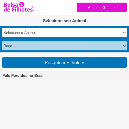
Anuncie Grátis »
Selecione seu Animal
Pesquisar Filhote »
Pets Perdidos no Brasil