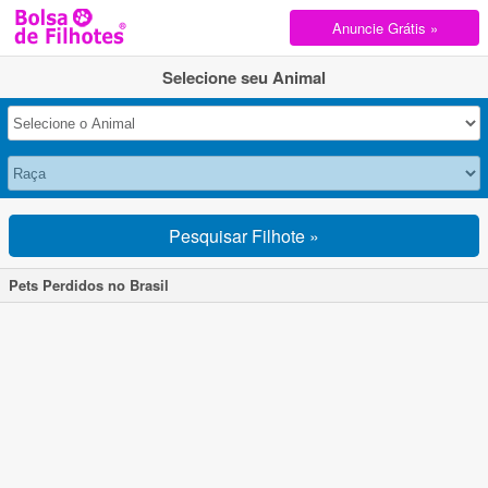
Anuncie Grátis »
Selecione seu Animal
Pesquisar Filhote »
Pets Perdidos no Brasil