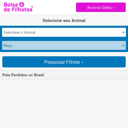
Anuncie Grátis »
Selecione seu Animal
Pesquisar Filhote »
Pets Perdidos no Brasil