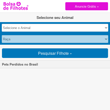
Anuncie Grátis »
Selecione seu Animal
Pesquisar Filhote »
Pets Perdidos no Brasil