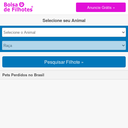
Anuncie Grátis »
Selecione seu Animal
Pesquisar Filhote »
Pets Perdidos no Brasil