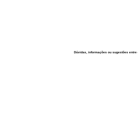
Dúvidas, informações ou sugestões entre