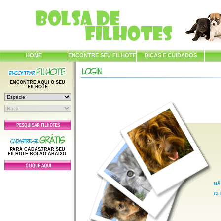
HOME
ENCONTRE SEU FILHOTE
DICAS E CUIDADOS
ENCONTRE AQUI O SEU
FILHOTE
PARA CADASTRAR SEU
FILHOTE,BOTÃO ABAIXO.
NÃ
CL