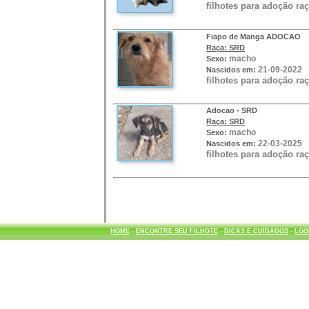
filhotes para adoção ra
Fiapo de Manga ADOCAO
Raça: SRD
macho
Sexo:
21-09-2022
Nascidos em:
filhotes para adoção ra
Adocao - SRD
Raça: SRD
macho
Sexo:
22-03-2025
Nascidos em:
filhotes para adoção ra
HOME
-
ENCONTRE SEU FILHOTE
-
DICAS E CUIDADOS
-
LOG