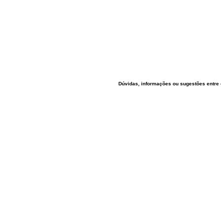
Dúvidas, informações ou sugestões entre