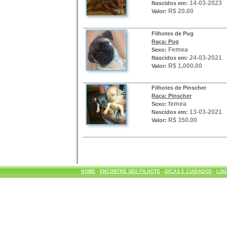
14-03-2023
Nascidos em:
R$ 20.00
Valor:
Filhotes de Pug
Raça: Pug
Femea
Sexo:
24-03-2021
Nascidos em:
R$ 1,000.00
Valor:
Filhotes de Pinscher
Raça: Pinscher
femea
Sexo:
13-03-2021
Nascidos em:
R$ 350.00
Valor:
HOME
-
ENCONTRE SEU FILHOTE
-
DICAS E CUIDADOS
-
LOG