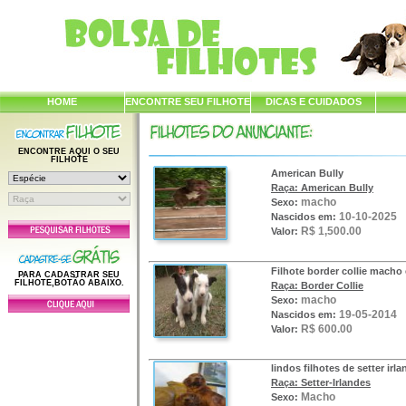
HOME
ENCONTRE SEU FILHOTE
DICAS E CUIDADOS
ENCONTRE AQUI O SEU
FILHOTE
American Bully
Raça: American Bully
macho
Sexo:
10-10-2025
Nascidos em:
R$ 1,500.00
Valor:
Filhote border collie macho
PARA CADASTRAR SEU
FILHOTE,BOTÃO ABAIXO.
Raça: Border Collie
macho
Sexo:
19-05-2014
Nascidos em:
R$ 600.00
Valor:
lindos filhotes de setter irl
Raça: Setter-Irlandes
Macho
Sexo: