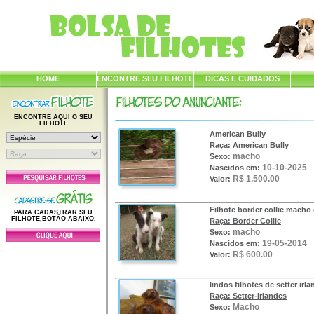
HOME
ENCONTRE SEU FILHOTE
DICAS E CUIDADOS
ENCONTRE AQUI O SEU
FILHOTE
American Bully
Raça: American Bully
macho
Sexo:
10-10-2025
Nascidos em:
R$ 1,500.00
Valor:
Filhote border collie macho
PARA CADASTRAR SEU
FILHOTE,BOTÃO ABAIXO.
Raça: Border Collie
macho
Sexo:
19-05-2014
Nascidos em:
R$ 600.00
Valor:
lindos filhotes de setter irl
Raça: Setter-Irlandes
Macho
Sexo: