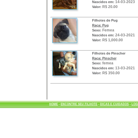
14-03-2023
Nascidos em:
R$ 20.00
Valor:
Filhotes de Pug
Raça: Pug
Femea
Sexo:
24-03-2021
Nascidos em:
R$ 1,000.00
Valor:
Filhotes de Pinscher
Raça: Pinscher
femea
Sexo:
13-03-2021
Nascidos em:
R$ 350.00
Valor:
HOME
-
ENCONTRE SEU FILHOTE
-
DICAS E CUIDADOS
-
LOG