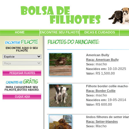
HOME
ENCONTRE SEU FILHOTE
DICAS E CUIDADOS
ENCONTRE AQUI O SEU
FILHOTE
American Bully
Raça: American Bully
macho
Sexo:
10-10-2025
Nascidos em:
R$ 1,500.00
Valor:
Filhote border collie macho
PARA CADASTRAR SEU
FILHOTE,BOTÃO ABAIXO.
Raça: Border Collie
macho
Sexo:
19-05-2014
Nascidos em:
R$ 600.00
Valor:
lindos filhotes de setter irl
Raça: Setter-Irlandes
Macho
Sexo: