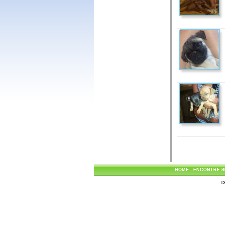
HOME
-
ENCONTRE S
D