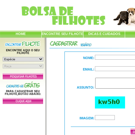
HOME
ENCONTRE SEU FILHOTE
DICAS E CUIDADOS
ENCONTRE AQUI O SEU
FILHOTE
NOME:
EMAIL:
ASSUNTO:
PARA CADASTRAR SEU
FILHOTE,BOTÃO ABAIXO.
IMAGEM: