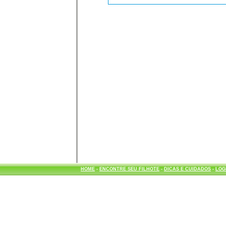
HOME
-
ENCONTRE SEU FILHOTE
-
DICAS E CUIDADOS
-
LOG