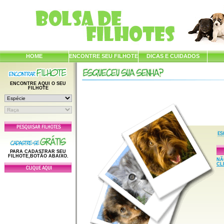
HOME
ENCONTRE SEU FILHOTE
DICAS E CUIDADOS
ENCONTRE AQUI O SEU
FILHOTE
PARA CADASTRAR SEU
FILHOTE,BOTÃO ABAIXO.
NÃ
CL