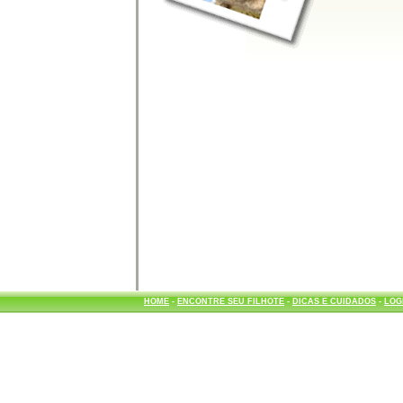
HOME
-
ENCONTRE SEU FILHOTE
-
DICAS E CUIDADOS
-
LOG