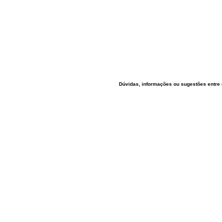
Dúvidas, informações ou sugestões entre