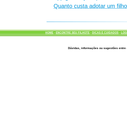
Quanto custa adotar um filh
HOME
-
ENCONTRE SEU FILHOTE
-
DICAS E CUIDADOS
-
LOG
Dúvidas, informações ou sugestões entre