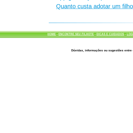
Quanto custa adotar um filh
HOME
-
ENCONTRE SEU FILHOTE
-
DICAS E CUIDADOS
-
LOG
Dúvidas, informações ou sugestões entre