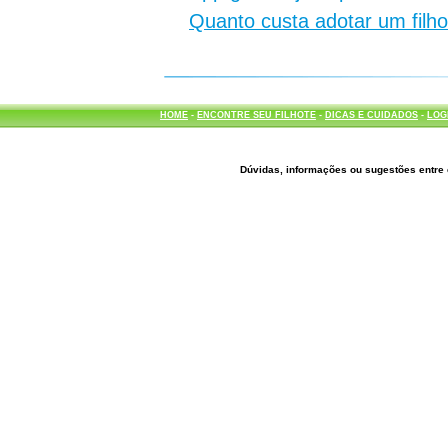
Quanto custa adotar um filh
HOME
-
ENCONTRE SEU FILHOTE
-
DICAS E CUIDADOS
-
LOG
Dúvidas, informações ou sugestões entre