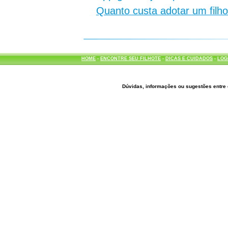
Quanto custa adotar um filh
HOME
-
ENCONTRE SEU FILHOTE
-
DICAS E CUIDADOS
-
LOG
Dúvidas, informações ou sugestões entre