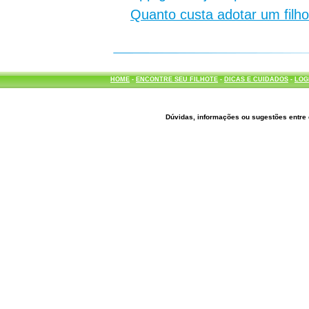
Quanto custa adotar um filh
HOME
-
ENCONTRE SEU FILHOTE
-
DICAS E CUIDADOS
-
LOG
Dúvidas, informações ou sugestões entre