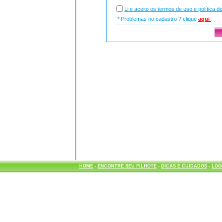
Li e aceito os termos de uso e política d
* Problemas no cadastro ? clique
aqui
.
HOME
-
ENCONTRE SEU FILHOTE
-
DICAS E CUIDADOS
-
LOG