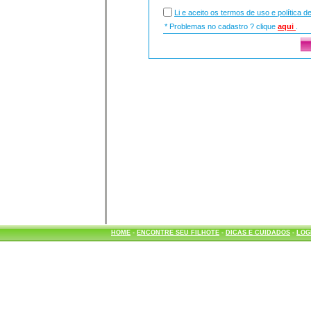
Li e aceito os termos de uso e política d
* Problemas no cadastro ? clique
aqui
.
HOME
-
ENCONTRE SEU FILHOTE
-
DICAS E CUIDADOS
-
LOG