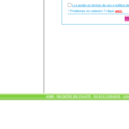
Li e aceito os termos de uso e política d
* Problemas no cadastro ? clique
aqui
.
HOME
-
ENCONTRE SEU FILHOTE
-
DICAS E CUIDADOS
-
LOG