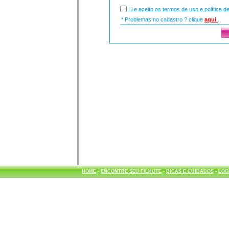
Li e aceito os termos de uso e política d
* Problemas no cadastro ? clique
aqui
.
HOME
-
ENCONTRE SEU FILHOTE
-
DICAS E CUIDADOS
-
LOG