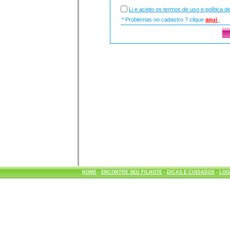
Li e aceito os termos de uso e política d
* Problemas no cadastro ? clique
aqui
.
HOME
-
ENCONTRE SEU FILHOTE
-
DICAS E CUIDADOS
-
LOG