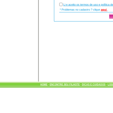
Li e aceito os termos de uso e política d
* Problemas no cadastro ? clique
aqui
.
HOME
-
ENCONTRE SEU FILHOTE
-
DICAS E CUIDADOS
-
LOG