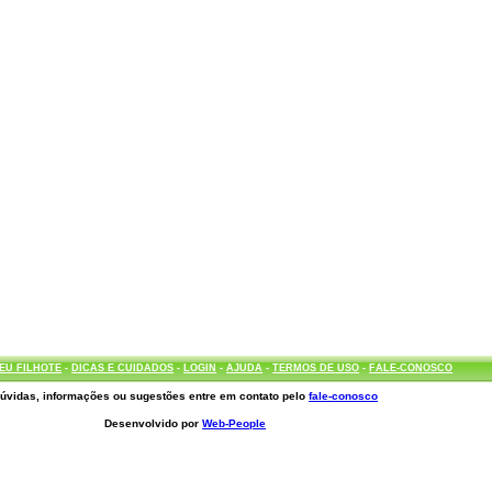
EU FILHOTE
-
DICAS E CUIDADOS
-
LOGIN
-
AJUDA
-
TERMOS DE USO
-
FALE-CONOSCO
úvidas, informações ou sugestões entre em contato pelo
fale-conosco
Desenvolvido por
Web-People