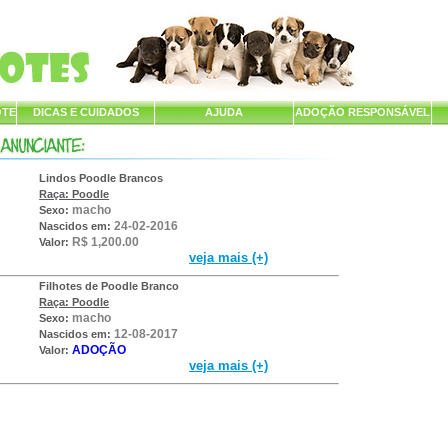
OTE
DICAS E CUIDADOS
AJUDA
ADOÇÃO RESPONSÁVEL
Lindos Poodle Brancos
Raça: Poodle
macho
Sexo:
24-02-2016
Nascidos em:
R$ 1,200.00
Valor:
veja mais (+)
Filhotes de Poodle Branco
Raça: Poodle
macho
Sexo:
12-08-2017
Nascidos em:
ADOÇÃO
Valor:
veja mais (+)