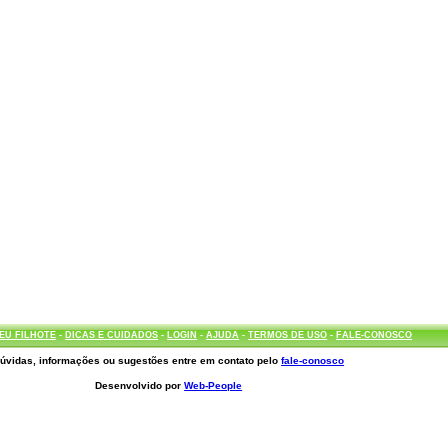
EU FILHOTE
-
DICAS E CUIDADOS
-
LOGIN
-
AJUDA
-
TERMOS DE USO
-
FALE-CONOSCO
úvidas, informações ou sugestões entre em contato pelo
fale-conosco
Desenvolvido por
Web-People