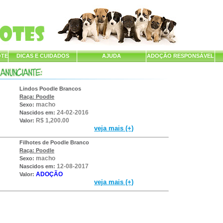
OTE
DICAS E CUIDADOS
AJUDA
ADOÇÃO RESPONSÁVEL
Lindos Poodle Brancos
Raça: Poodle
macho
Sexo:
24-02-2016
Nascidos em:
R$ 1,200.00
Valor:
veja mais (+)
Filhotes de Poodle Branco
Raça: Poodle
macho
Sexo:
12-08-2017
Nascidos em:
ADOÇÃO
Valor:
veja mais (+)