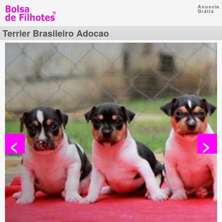
Anuncie
Grátis
Terrier Brasileiro Adocao
<
>