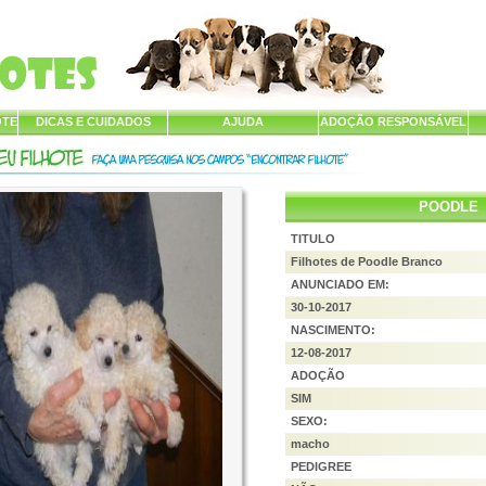
OTE
DICAS E CUIDADOS
AJUDA
ADOÇÃO RESPONSÁVEL
POODLE
TITULO
Filhotes de Poodle Branco
ANUNCIADO EM:
30-10-2017
NASCIMENTO:
12-08-2017
ADOÇÃO
SIM
SEXO:
macho
PEDIGREE