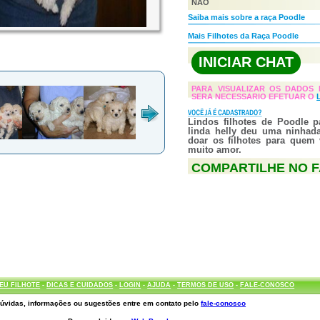
NÃO
Saiba mais sobre a raça Poodle
Mais Filhotes da Raça Poodle
INICIAR CHAT
PARA VISUALIZAR OS DADOS 
SERA NECESSARIO EFETUAR O
Lindos filhotes de Poodle 
linda helly deu uma ninhada
doar os filhotes para quem 
muito amor.
COMPARTILHE NO 
EU FILHOTE
-
DICAS E CUIDADOS
-
LOGIN
-
AJUDA
-
TERMOS DE USO
-
FALE-CONOSCO
úvidas, informações ou sugestões entre em contato pelo
fale-conosco