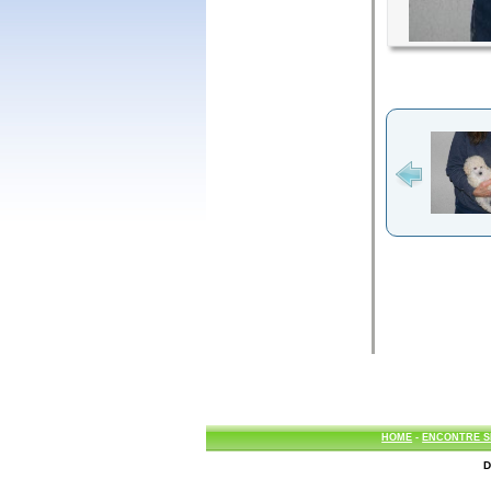
HOME
-
ENCONTRE S
D