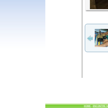
HOME
-
ENCONTRE S