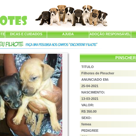
OTE
DICAS E CUIDADOS
AJUDA
ADOÇÃO RESPONSÁVEL
PINSCHER
TITULO
Filhotes de Pinscher
ANUNCIADO EM:
25-04-2021
NASCIMENTO:
13-03-2021
VALOR:
R$ 350.00
SEXO:
femea
PEDIGREE