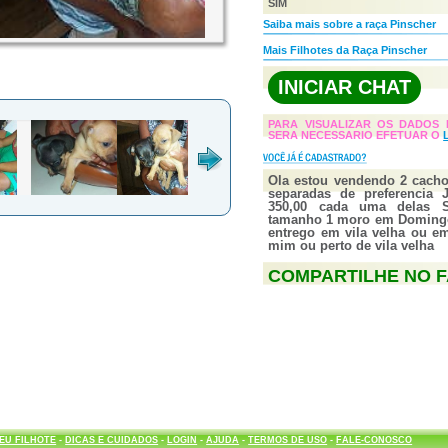
SIM
Saiba mais sobre a raça Pinscher
Mais Filhotes da Raça Pinscher
INICIAR CHAT
PARA VISUALIZAR OS DADOS 
SERA NECESSARIO EFETUAR O
Ola estou vendendo 2 cacho
separadas de preferencia
350,00 cada uma delas 
tamanho 1 moro em Domingo
entrego em vila velha ou em
mim ou perto de vila velha
COMPARTILHE NO 
EU FILHOTE
-
DICAS E CUIDADOS
-
LOGIN
-
AJUDA
-
TERMOS DE USO
-
FALE-CONOSCO