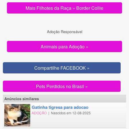
Mais Filhotes da Raça » Border Collie
Adoção Responsável
Animais para Adoção »
Compartilhe FACEBOOK »
Pets Perdidos no Brasil »
Anúncios similares
gatinha tigresa para adocao
ADOÇÃO
|
Nascidos em 12-08-2025