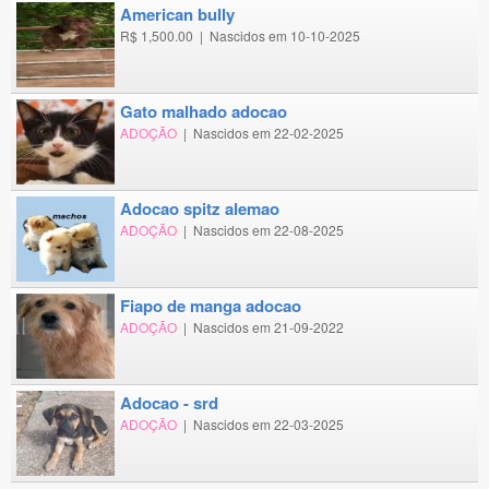
american bully
R$ 1,500.00
|
Nascidos em 10-10-2025
gato malhado adocao
ADOÇÃO
|
Nascidos em 22-02-2025
adocao spitz alemao
ADOÇÃO
|
Nascidos em 22-08-2025
fiapo de manga adocao
ADOÇÃO
|
Nascidos em 21-09-2022
adocao - srd
ADOÇÃO
|
Nascidos em 22-03-2025