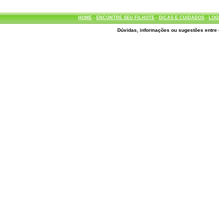
HOME
-
ENCONTRE SEU FILHOTE
-
DICAS E CUIDADOS
-
LOG
Dúvidas, informações ou sugestões entre