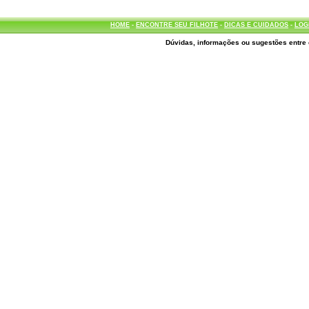
HOME
-
ENCONTRE SEU FILHOTE
-
DICAS E CUIDADOS
-
LOG
Dúvidas, informações ou sugestões entre