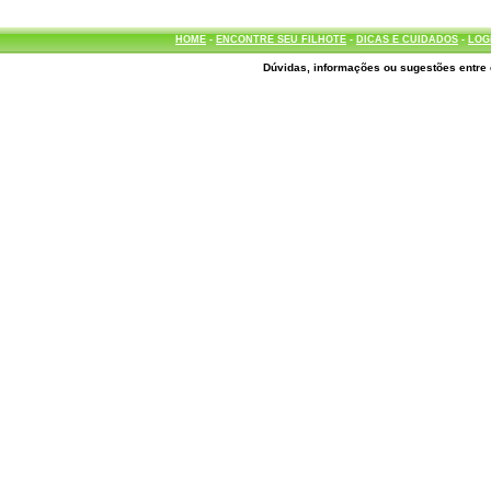
HOME
-
ENCONTRE SEU FILHOTE
-
DICAS E CUIDADOS
-
LOG
Dúvidas, informações ou sugestões entre