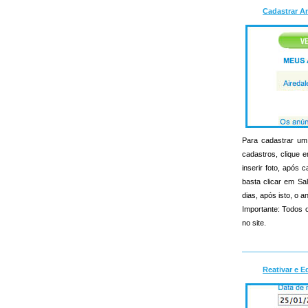
Cadastrar A
Para cadastrar um 
cadastros, clique e
inserir foto, apó
basta clicar em Sa
dias, após isto, o an
Importante: Todos o
no site.
Reativar e E