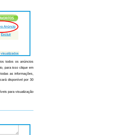
ados todos os anúncios
io, para isso clique em
r todas as informações,
icará disponível por 30
íveis para visualização