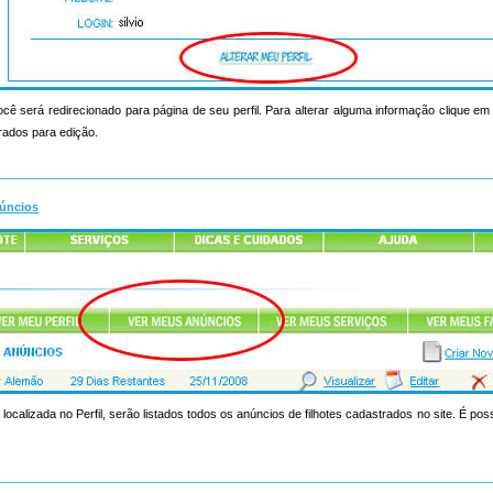
ocê será redirecionado para página de seu perfil. Para alterar alguma informação clique em a
rados para edição.
úncios
 localizada no Perfil, serão listados todos os anúncios de filhotes cadastrados no site. É poss