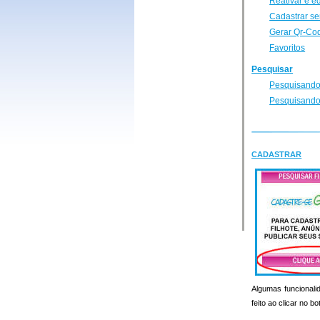
Reativar e e
Cadastrar se
Gerar Qr-Co
Favoritos
Pesquisar
Pesquisando
Pesquisando
CADASTRAR
Algumas funcionalid
feito ao clicar no b