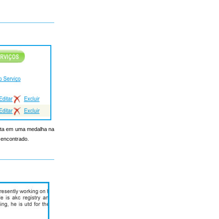
onta em uma medalha na
 encontrado.