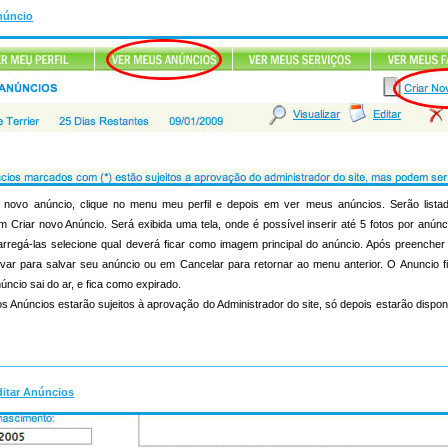
núncio
novo anúncio, clique no menu meu perfil e depois em ver meus anúncios. Serão list
m Criar novo Anúncio. Será exibida uma tela, onde é possível inserir até 5 fotos por anúnc
s carregá-las selecione qual deverá ficar como imagem principal do anúncio. Após preenche
lvar para salvar seu anúncio ou em Cancelar para retornar ao menu anterior. O Anuncio f
úncio sai do ar, e fica como expirado.
s Anúncios estarão sujeitos à aprovação do Administrador do site, só depois estarão dispon
ditar Anúncios