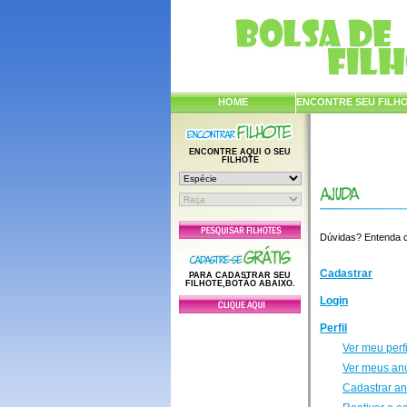
HOME
ENCONTRE SEU FILH
ENCONTRE AQUI O SEU
FILHOTE
Dúvidas? Entenda co
Cadastrar
PARA CADASTRAR SEU
FILHOTE,BOTÃO ABAIXO.
Login
Perfil
Ver meu perfi
Ver meus an
Cadastrar a