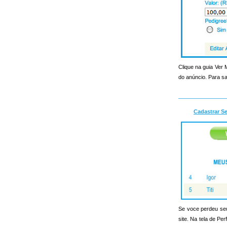
Clique na guia Ver
do anúncio. Para sa
Cadastrar S
Se voce perdeu seu 
site. Na tela de Pe