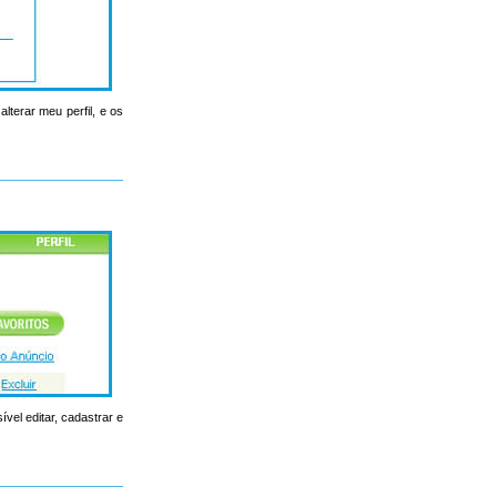
lterar meu perfil, e os
ível editar, cadastrar e