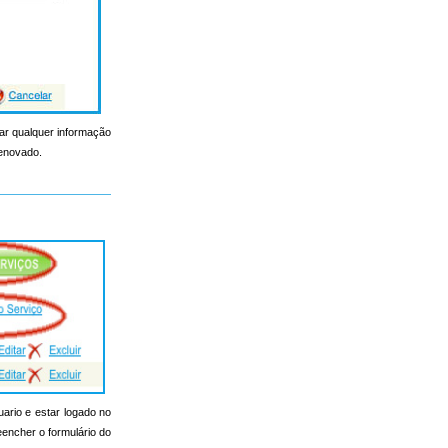
erar qualquer informação
renovado.
uario e estar logado no
reencher o formulário do