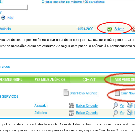
 Meus Anúncios, depois no ícone editar do anúncio desejado. Na tela de edição, pode-se alt
lvar as alterações clique em Atualizar. Ao seguir este passo, o anúncio é automaticamente 
erviços
pet ou gostaria de cadastra-lo no site Bolsa de Filhotes, basta possui um cadastro de us
rfil, clique na guia ver meus servicos,para incluir um novo, clique em Criar Novo Servico e p