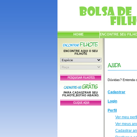
HOME
ENCONTRE SEU FILH
ENCONTRE AQUI O SEU
FILHOTE
Dúvidas? Entenda co
Cadastrar
PARA CADASTRAR SEU
FILHOTE,BOTÃO ABAIXO.
Login
Perfil
Ver meu perfi
Ver meus an
Cadastrar a