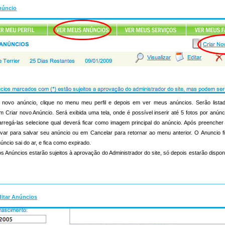
núncio
novo anúncio, clique no menu meu perfil e depois em ver meus anúncios. Serão list
m Criar novo Anúncio. Será exibida uma tela, onde é possível inserir até 5 fotos por anúnc
s carregá-las selecione qual deverá ficar como imagem principal do anúncio. Após preenche
lvar para salvar seu anúncio ou em Cancelar para retornar ao menu anterior. O Anuncio f
úncio sai do ar, e fica como expirado.
s Anúncios estarão sujeitos à aprovação do Administrador do site, só depois estarão dispon
ditar Anúncios