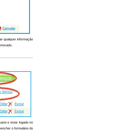
erar qualquer informação
renovado.
uario e estar logado no
reencher o formulário do