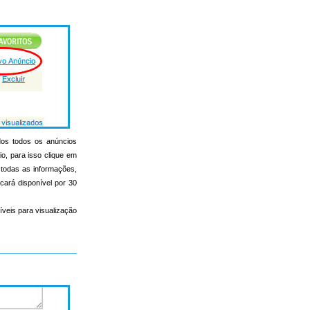
ados todos os anúncios
io, para isso clique em
r todas as informações,
icará disponível por 30
íveis para visualização