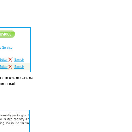
onta em uma medalha na
 encontrado.