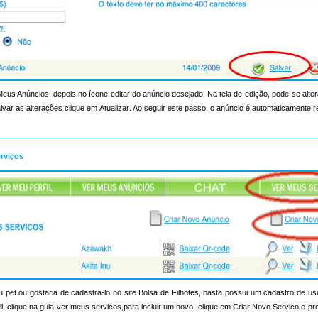
 Meus Anúncios, depois no ícone editar do anúncio desejado. Na tela de edição, pode-se alt
lvar as alterações clique em Atualizar. Ao seguir este passo, o anúncio é automaticamente 
erviços
pet ou gostaria de cadastra-lo no site Bolsa de Filhotes, basta possui um cadastro de us
rfil, clique na guia ver meus servicos,para incluir um novo, clique em Criar Novo Servico e p