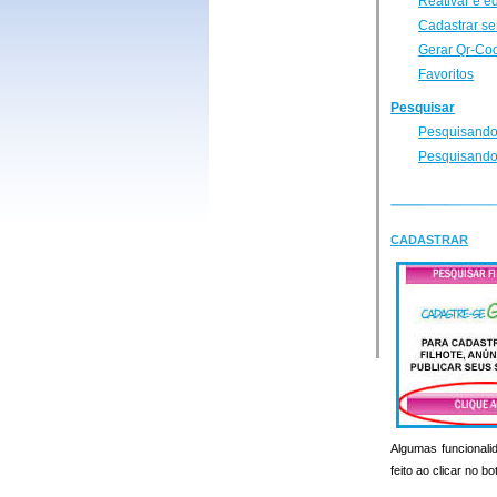
Reativar e e
Cadastrar se
Gerar Qr-Co
Favoritos
Pesquisar
Pesquisando
Pesquisando
CADASTRAR
Algumas funcionalid
feito ao clicar no b