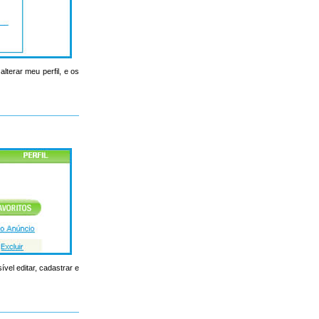
lterar meu perfil, e os
ível editar, cadastrar e