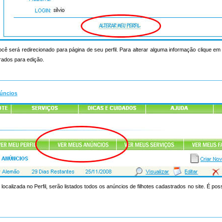
ocê será redirecionado para página de seu perfil. Para alterar alguma informação clique em a
rados para edição.
úncios
 localizada no Perfil, serão listados todos os anúncios de filhotes cadastrados no site. É poss