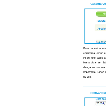
Cadastrar A
Para cadastrar um 
cadastros, clique e
inserir foto, apó
basta clicar em Sa
dias, após isto, o an
Importante: Todos o
no site.
Reativar e E