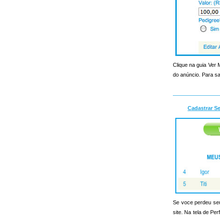
Clique na guia Ver
do anúncio. Para sa
Cadastrar S
Se voce perdeu seu 
site. Na tela de Pe