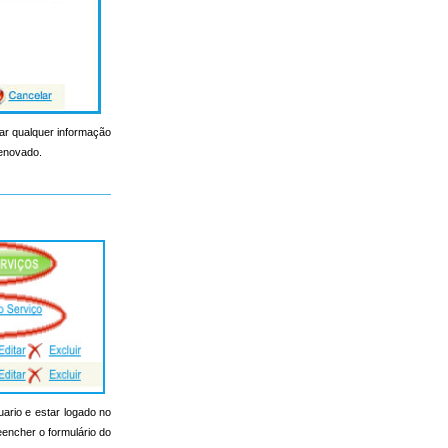
erar qualquer informação
renovado.
uario e estar logado no
reencher o formulário do