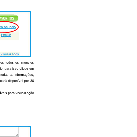
ados todos os anúncios
io, para isso clique em
r todas as informações,
icará disponível por 30
íveis para visualização