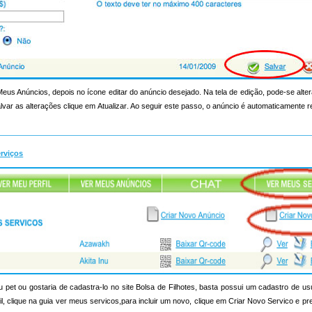
 Meus Anúncios, depois no ícone editar do anúncio desejado. Na tela de edição, pode-se alt
lvar as alterações clique em Atualizar. Ao seguir este passo, o anúncio é automaticamente 
erviços
pet ou gostaria de cadastra-lo no site Bolsa de Filhotes, basta possui um cadastro de us
rfil, clique na guia ver meus servicos,para incluir um novo, clique em Criar Novo Servico e p