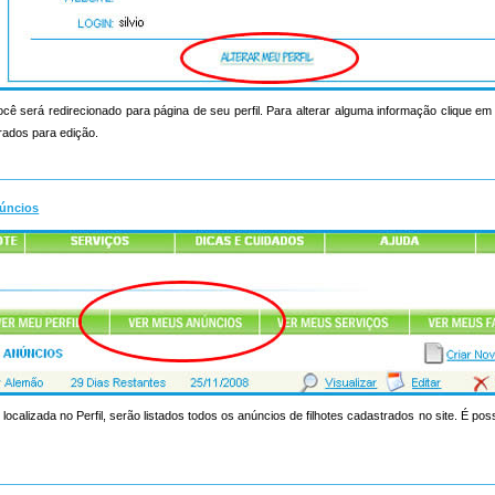
ocê será redirecionado para página de seu perfil. Para alterar alguma informação clique em a
rados para edição.
úncios
 localizada no Perfil, serão listados todos os anúncios de filhotes cadastrados no site. É poss