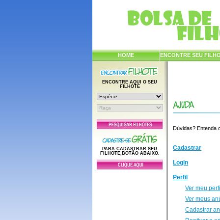
HOME
ENCONTRE SEU FILH
ENCONTRE AQUI O SEU
FILHOTE
Dúvidas? Entenda co
Cadastrar
PARA CADASTRAR SEU
FILHOTE,BOTÃO ABAIXO.
Login
Perfil
Ver meu perfi
Ver meus an
Cadastrar a