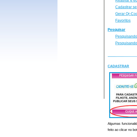
Reativar e e
Cadastrar se
Gerar Qr-Co
Favoritos
Pesquisar
Pesquisando
Pesquisando
CADASTRAR
Algumas funcionalid
feito ao clicar no b