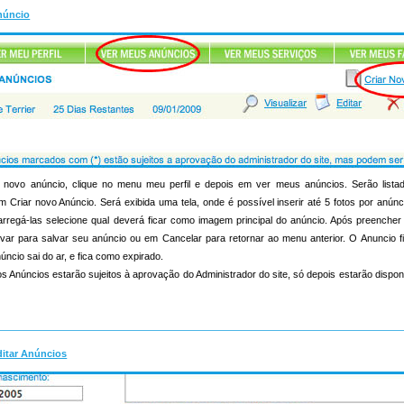
núncio
novo anúncio, clique no menu meu perfil e depois em ver meus anúncios. Serão list
m Criar novo Anúncio. Será exibida uma tela, onde é possível inserir até 5 fotos por anúnc
s carregá-las selecione qual deverá ficar como imagem principal do anúncio. Após preenche
lvar para salvar seu anúncio ou em Cancelar para retornar ao menu anterior. O Anuncio f
úncio sai do ar, e fica como expirado.
s Anúncios estarão sujeitos à aprovação do Administrador do site, só depois estarão dispon
ditar Anúncios