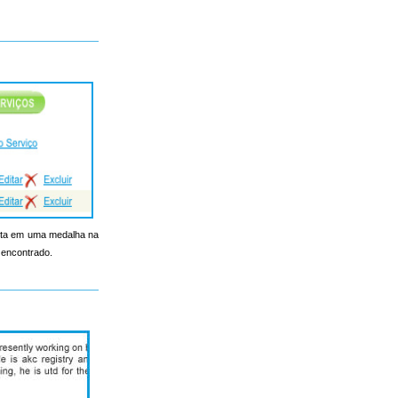
onta em uma medalha na
 encontrado.