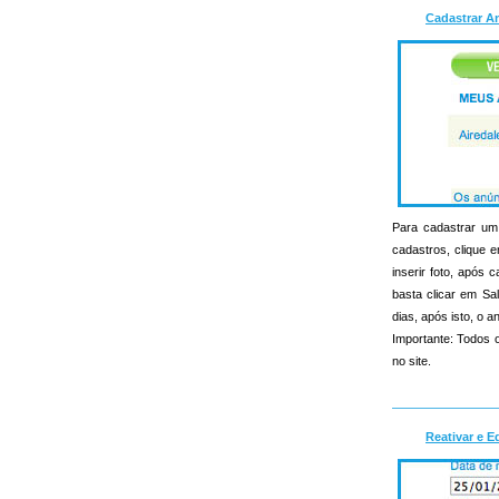
Cadastrar A
Para cadastrar um 
cadastros, clique e
inserir foto, apó
basta clicar em Sa
dias, após isto, o an
Importante: Todos o
no site.
Reativar e E