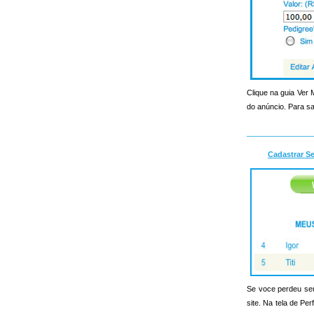
Clique na guia Ver
do anúncio. Para sa
Cadastrar S
Se voce perdeu seu 
site. Na tela de Pe