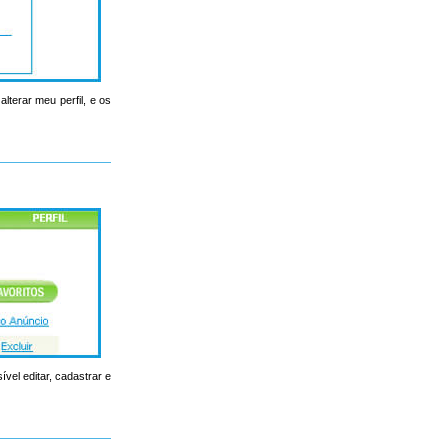
lterar meu perfil, e os
ível editar, cadastrar e