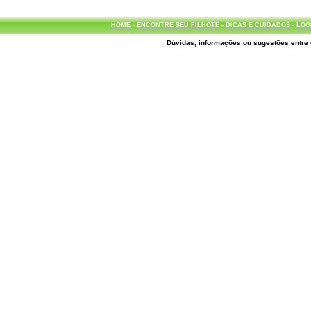
HOME
-
ENCONTRE SEU FILHOTE
-
DICAS E CUIDADOS
-
LOG
Dúvidas, informações ou sugestões entre