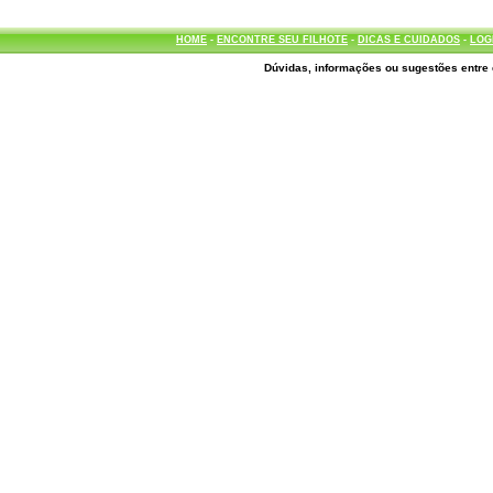
HOME
-
ENCONTRE SEU FILHOTE
-
DICAS E CUIDADOS
-
LOG
Dúvidas, informações ou sugestões entre