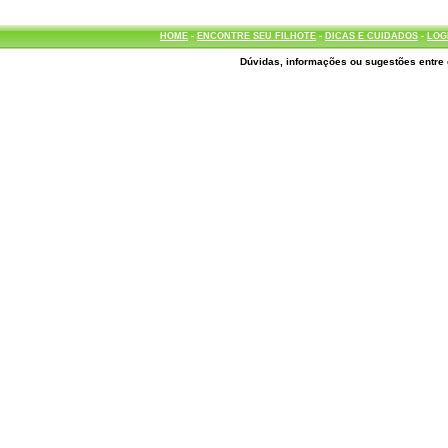
HOME
-
ENCONTRE SEU FILHOTE
-
DICAS E CUIDADOS
-
LOG
Dúvidas, informações ou sugestões entre