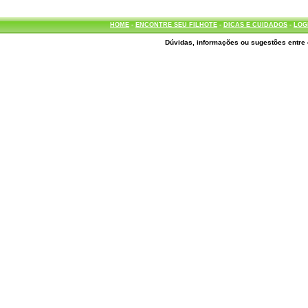
HOME
-
ENCONTRE SEU FILHOTE
-
DICAS E CUIDADOS
-
LOG
Dúvidas, informações ou sugestões entre