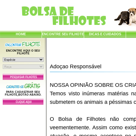
HOME
ENCONTRE SEU FILHOTE
DICAS E CUIDADOS
ENCONTRE AQUI O SEU
FILHOTE
Adoçao Responsável
NOSSA OPINIÃO SOBRE OS CR
PARA CADASTRAR SEU
Temos visto inúmeras matérias na
FILHOTE,BOTÃO ABAIXO.
submetem os animais a péssimas co
O Bolsa de Filhotes não comp
veementemente. Assim como exist