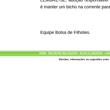
LEMBRE-SE: adoção responsável é d
é manter um bicho na corrente para
Equipe Bolsa de Filhotes.
HOME
-
ENCONTRE SEU FILHOTE
-
DICAS E CUIDADOS
-
LOG
Dúvidas, informações ou sugestões entre