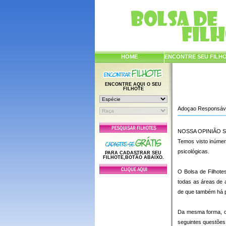
HOME
ENCONTRE SEU FILH
ENCONTRE AQUI O SEU
FILHOTE
Adoçao Responsáv
NOSSA OPINIÃO 
Temos visto inúmer
psicológicas.
PARA CADASTRAR SEU
FILHOTE,BOTÃO ABAIXO.
O Bolsa de Filhot
todas as áreas de 
de que também há p
Da mesma forma, o 
seguintes questões