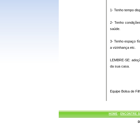
1- Tenho tempo disp
2- Tenho condições
saúde.
3- Tenho espaço fí
a vizinhança etc.
LEMBRE-SE: adoção 
da sua casa.
Equipe Bolsa de Fil
HOME
-
ENCONTRE S
D