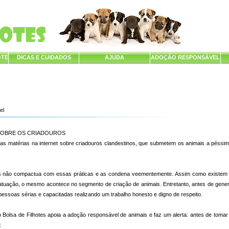
OTE
DICAS E CUIDADOS
AJUDA
ADOÇÃO RESPONSÁVEL
el
SOBRE OS CRIADOUROS
as matérias na internet sobre criadouros clandestinos, que submetem os animais a péssim
es não compactua com essas práticas e as condena veementemente. Assim como existem 
atuação, o mesmo acontece no segmento de criação de animais. Entretanto, antes de gener
essoas sérias e capacitadas realizando um trabalho honesto e digno de respeito.
Bolsa de Filhotes apoia a adoção responsável de animais e faz um alerta: antes de tomar 
: