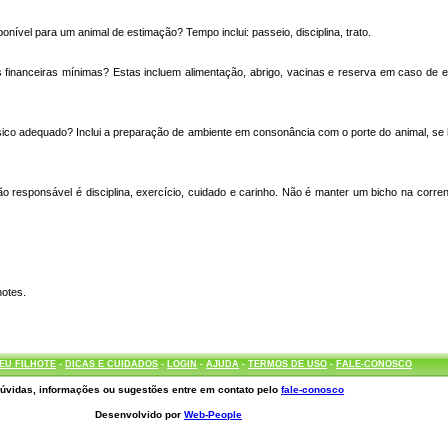
onível para um animal de estimação? Tempo inclui: passeio, disciplina, trato.
 financeiras mínimas? Estas incluem alimentação, abrigo, vacinas e reserva em caso de 
sico adequado? Inclui a preparação de ambiente em consonância com o porte do animal, s
responsável é disciplina, exercício, cuidado e carinho. Não é manter um bicho na corren
hotes.
EU FILHOTE
-
DICAS E CUIDADOS
-
LOGIN
-
AJUDA
-
TERMOS DE USO
-
FALE-CONOSCO
úvidas, informações ou sugestões entre em contato pelo
fale-conosco
Desenvolvido por
Web-People