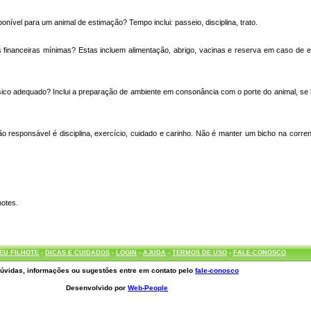
onível para um animal de estimação? Tempo inclui: passeio, disciplina, trato.
 financeiras mínimas? Estas incluem alimentação, abrigo, vacinas e reserva em caso de 
sico adequado? Inclui a preparação de ambiente em consonância com o porte do animal, s
responsável é disciplina, exercício, cuidado e carinho. Não é manter um bicho na corren
hotes.
EU FILHOTE
-
DICAS E CUIDADOS
-
LOGIN
-
AJUDA
-
TERMOS DE USO
-
FALE-CONOSCO
úvidas, informações ou sugestões entre em contato pelo
fale-conosco
Desenvolvido por
Web-People