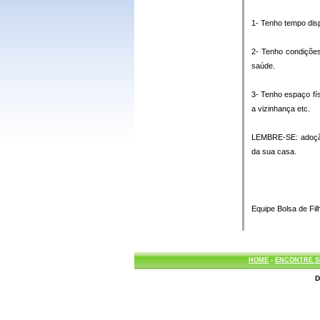
1- Tenho tempo disp
2- Tenho condições
saúde.
3- Tenho espaço fí
a vizinhança etc.
LEMBRE-SE: adoção 
da sua casa.
Equipe Bolsa de Fil
HOME
-
ENCONTRE S
D