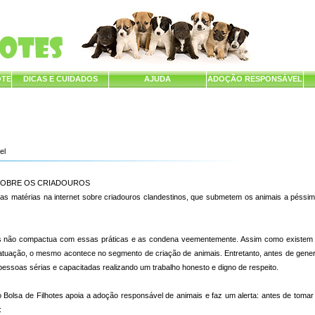
OTE
DICAS E CUIDADOS
AJUDA
ADOÇÃO RESPONSÁVEL
el
SOBRE OS CRIADOUROS
as matérias na internet sobre criadouros clandestinos, que submetem os animais a péssim
es não compactua com essas práticas e as condena veementemente. Assim como existem 
atuação, o mesmo acontece no segmento de criação de animais. Entretanto, antes de gener
essoas sérias e capacitadas realizando um trabalho honesto e digno de respeito.
Bolsa de Filhotes apoia a adoção responsável de animais e faz um alerta: antes de tomar 
: