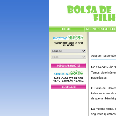
HOME
ENCONTRE SEU FILH
ENCONTRE AQUI O SEU
FILHOTE
Adoçao Responsáv
NOSSA OPINIÃO 
Temos visto inúmer
psicológicas.
PARA CADASTRAR SEU
FILHOTE,BOTÃO ABAIXO.
O Bolsa de Filhot
todas as áreas de 
de que também há p
Da mesma forma, o 
seguintes questões