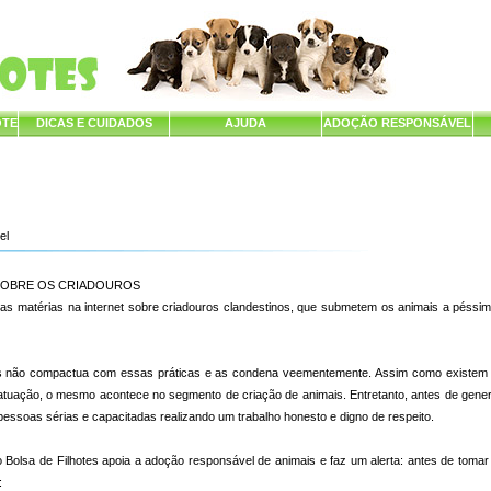
OTE
DICAS E CUIDADOS
AJUDA
ADOÇÃO RESPONSÁVEL
el
SOBRE OS CRIADOUROS
as matérias na internet sobre criadouros clandestinos, que submetem os animais a péssim
es não compactua com essas práticas e as condena veementemente. Assim como existem 
atuação, o mesmo acontece no segmento de criação de animais. Entretanto, antes de gener
essoas sérias e capacitadas realizando um trabalho honesto e digno de respeito.
Bolsa de Filhotes apoia a adoção responsável de animais e faz um alerta: antes de tomar 
: