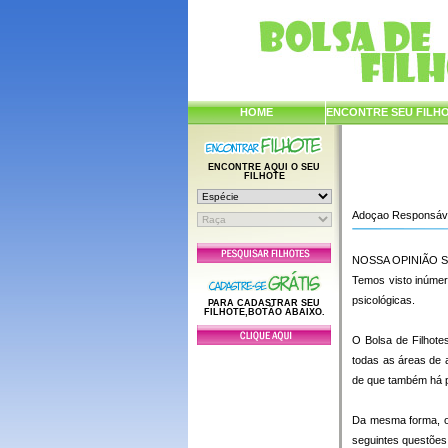
HOME
ENCONTRE SEU FILH
ENCONTRE AQUI O SEU
FILHOTE
Adoçao Responsáv
NOSSA OPINIÃO 
Temos visto inúmer
psicológicas.
PARA CADASTRAR SEU
FILHOTE,BOTÃO ABAIXO.
O Bolsa de Filhot
todas as áreas de 
de que também há p
Da mesma forma, o 
seguintes questões