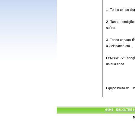
1- Tenho tempo disp
2- Tenho condições
saúde.
3- Tenho espaço fí
a vizinhança etc.
LEMBRE-SE: adoção 
da sua casa.
Equipe Bolsa de Fil
HOME
-
ENCONTRE S
D