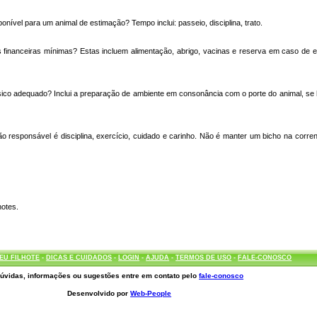
onível para um animal de estimação? Tempo inclui: passeio, disciplina, trato.
 financeiras mínimas? Estas incluem alimentação, abrigo, vacinas e reserva em caso de 
sico adequado? Inclui a preparação de ambiente em consonância com o porte do animal, s
responsável é disciplina, exercício, cuidado e carinho. Não é manter um bicho na corren
hotes.
EU FILHOTE
-
DICAS E CUIDADOS
-
LOGIN
-
AJUDA
-
TERMOS DE USO
-
FALE-CONOSCO
úvidas, informações ou sugestões entre em contato pelo
fale-conosco
Desenvolvido por
Web-People