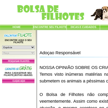
HOME
ENCONTRE SEU FILHOTE
DICAS E CUIDADOS
ENCONTRE AQUI O SEU
FILHOTE
Adoçao Responsável
NOSSA OPINIÃO SOBRE OS CR
PARA CADASTRAR SEU
Temos visto inúmeras matérias na
FILHOTE,BOTÃO ABAIXO.
submetem os animais a péssimas co
O Bolsa de Filhotes não comp
veementemente. Assim como exist