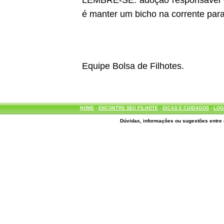
LEMBRE-SE: adoção responsável é d
é manter um bicho na corrente para
Equipe Bolsa de Filhotes.
HOME
-
ENCONTRE SEU FILHOTE
-
DICAS E CUIDADOS
-
LOG
Dúvidas, informações ou sugestões entre