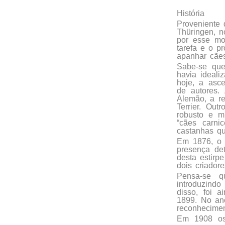
História
Proveniente 
Thüringen, n
por esse mo
tarefa e o p
apanhar cães
Sabe-se que 
havia ideali
hoje, a asc
de autores.
Alemão, a re
Terrier. Ou
robusto e m
“cães carni
castanhas qu
Em 1876, o 
presença de
desta estirp
dois criador
Pensa-se q
introduzind
disso, foi 
1899. No ano
reconhecimen
Em 1908 os