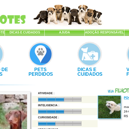
OTE
DICAS E CUIDADOS
AJUDA
ADOÇÃO RESPONSÁVEL
 DE
PETS
DICAS E
S
PERDIDOS
CUIDADOS
ATIVIDADE :
PO
INTELIGENCIA :
ma
24-
R$ 
CURIOSIDADE :