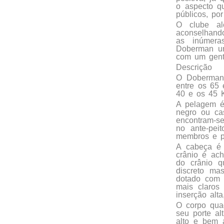
o aspecto qu
públicos, po
O clube ale
aconselhand
as inúmeras
Doberman um
com um genti
Descrição
O Doberman 
entre os 65
40 e os 45 
A pelagem é 
negro ou ca
encontram-s
no ante-pei
membros e p
A cabeça é 
crânio é ach
do crânio q
discreto ma
dotado com 
mais claros
inserção alt
O corpo quad
seu porte a
alto e bem 