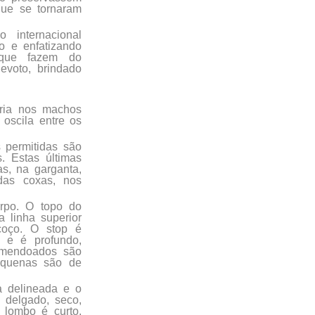
que se tornaram
 internacional
o e enfatizando
s que fazem do
voto, brindado
ria nos machos
oscila entre os
 permitidas são
. Estas últimas
s, na garganta,
 das coxas, nos
orpo. O topo do
 linha superior
coço. O stop é
o e é profundo,
 amendoados são
equenas são de
a delineada e o
 delgado, seco,
 lombo é curto,