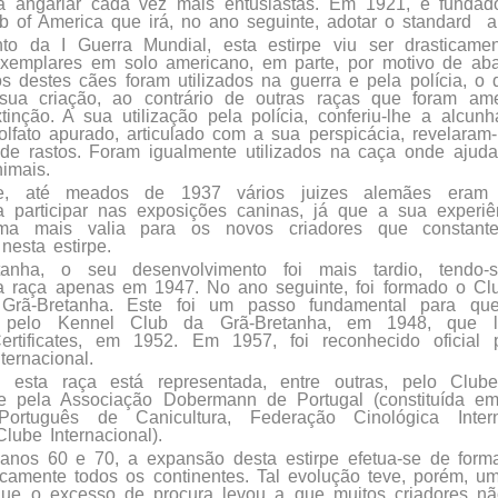
 angariar cada vez mais entusiastas. Em 1921, é funda
b of America que irá, no ano seguinte, adotar o standard
a
o da I Guerra Mundial, esta estirpe viu ser drasticame
xemplares em solo americano, em parte, por motivo de ab
s destes cães foram utilizados na guerra e pela polícia, o
 sua criação, ao contrário de outras raças que foram a
tinção. A sua utilização pela polícia, conferiu-lhe a alcu
lfato apurado, articulado com a sua perspicácia, revelaram-
de rastos. Foram igualmente utilizados na caça onde ajuda
imais.
te, até meados de 1937 vários juizes alemães eram 
 participar nas exposições caninas, já que a sua experiê
uma mais valia para os novos criadores que constant
nesta estirpe.
anha, o seu desenvolvimento foi mais tardio, tendo-s
a raça apenas em 1947. No ano seguinte, foi formado o Cl
Grã-Bretanha. Este foi um passo fundamental para qu
a pelo Kennel Club da Grã-Bretanha, em 1948, que l
ertificates, em 1952. Em 1957, foi reconhecido oficial
ternacional.
 esta raça está representada, entre outras, pelo Club
 pela Associação Dobermann de Portugal (constituída em
ortuguês de Canicultura, Federação Cinológica Inte
ube Internacional).
 anos 60 e 70, a expansão desta estirpe efetua-se de forma
ticamente todos os continentes. Tal evolução teve, porém, 
 que o excesso de procura levou a que muitos criadores n