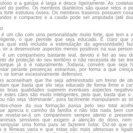
uloso e a garupa é larga e desce ligeiramente. As costela
vel do joelho. Os membros dianteiros são quase retos e pe
forte estrutura óssea. Os membros traseiros possuem coxa
ondos e compactos e a cauda pode ser amputada (até dua
to
é um cão com uma personalidade muito forte, que tem a 
teligente, o que permite que seja educado. É claro que
 na qual está incluída a estimulação da agressividade) f
 vir a desenvolver aspectos menos positivos na sua person
é um companheiro bastante leal, devoto e fiel ao seu d
into de proteção do seu território e não necessita de ser t
porque já o é naturalmente. Todavia, convém que seja h
star perante presenças estranhas, por forma a que cres
 se tornar excessivamente defensivo.
es aconselham que lhe seja administrado um treino de obe
ntam que basta que ele seja educado de forma firme e con
as boas qualidades superem eventuais aspectos negativo
ue estes cães são muito inteligentes, pelo que, basta que 
 ou não seja “dominante”, para facilmente manipularem as si
os-chave da sua formação passa pelo seu total acolh
 que aprecia o carinho da família e não lida nada bem co
ele revelar-se-á um companheiro sempre atento e presente
 animais sensíveis que exigem a atenção do dono, nem
anipular uma forma para se fazerem notar. Diz-se que o
s e fêmeas varia e que estas são mais afetuosas e ligada