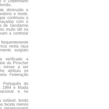
do o Dobermann
lemão.
nte diminuído o
andono e morte.
 que continuou a
meaçadas com o
nha de Gendarme
no muito útil na
vam a controlar
frequentemente
ncia nesta raça
emente surgiam
e verificado a
ube do Pinscher
e viesse a ser
he atribuiu os
 pela Federação
e Português do
 1984 e filiada
rnacional e no
 notável, tendo
uma faceta menos
ão preservassem