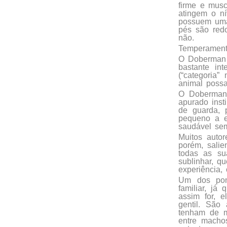
firme e musc
atingem o ní
possuem uma 
pés são red
não.
Temperamen
O Doberman 
bastante in
(“categoria”
animal possa
O Doberman 
apurado inst
de guarda, 
pequeno a e
saudável sem
Muitos autor
porém, salie
todas as su
sublinhar, q
experiência,
Um dos pont
familiar, já
assim for, 
gentil. São
tenham de m
entre macho