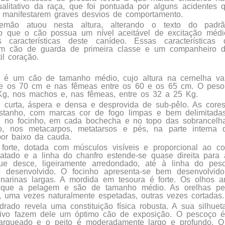
alitativo da raça, que foi pontuada por alguns acidentes 
r manifestarem graves desvios de comportamento.
mão atuou nesta altura, alterando o texto do padrão
o que o cão possua um nível aceitável de excitação médi
 características deste canídeo. Essas característica
 cão de guarda de primeira classe e um companheiro de
l coração.
é um cão de tamanho médio, cujo altura na cernelha va
 e os 70 cm e nas fêmeas entre os 60 e os 65 cm. O peso 
Kg, nos machos e, nas fêmeas, entre os 32 a 25 Kg.
curta, áspera e densa e desprovida de sub-pêlo. As cores
stanho, com marcas cor de fogo limpas e bem delimitadas
e no focinho, em cada bochecha e no topo das sobrancelha
to, nos metacarpos, metatarsos e pés, na parte interna
or baixo da cauda.
forte, dotada com músculos visíveis e proporcional ao c
atado e a linha do chanfro estende-se quase direita para a
ue desce, ligeiramente arredondado, até à linha do pes
s desenvolvido. O focinho apresenta-se bem desenvolvid
narinas largas. A mordida em tesoura é forte. Os olhos
 que a pelagem e são de tamanho médio. As orelhas p
a, uma vezes naturalmente espetadas, outras vezes cortadas.
rado revela uma constituição física robusta. A sua silhuet
ltivo fazem dele um óptimo cão de exposição. O pescoço é
arqueado e o peito é moderadamente largo e profundo. O