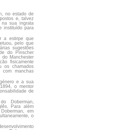
n, no estado de
postos e, talvez
 na sua ingrata
 instituído para
r a estirpe que
etuou, pelo que
árias sugestões
ade do Pinscher
a do Manchester
cão fisicamente
zou os chamados
to com manchas
 género e a sua
 1894, o mentor
onsabilidade de
 do Doberman,
lês. Para além
r Doberman, em
ultaneamente, o
senvolvimento