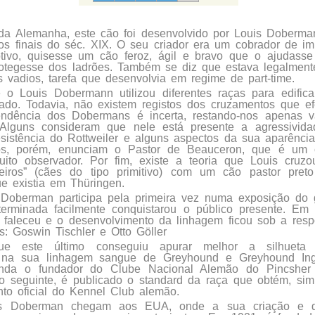
da Alemanha, este cão foi desenvolvido por Louis Doberma
os finais do séc. XIX. O seu criador era um cobrador de im
tivo, quisesse um cão feroz, ágil e bravo que o ajudasse
rotegesse dos ladrões. Também se diz que estava legalmente
 vadios, tarefa que desenvolvia em regime de part-time.
o Louis Dobermann utilizou diferentes raças para edifica
zado. Todavia, não existem registos dos cruzamentos que ef
endência dos Dobermans é incerta, restando-nos apenas v
 Alguns consideram que nele está presente a agressivid
sistência do Rottweiler e alguns aspectos da sua aparênci
tros, porém, enunciam o Pastor de Beauceron, que é um 
uito observador. Por fim, existe a teoria que Louis cru
ceiros” (cães do tipo primitivo) com um cão pastor pre
e existia em Thüringen.
Doberman participa pela primeira vez numa exposição do
terminada facilmente conquistarou o público presente. Em
e faleceu e o desenvolvimento da linhagem ficou sob a resp
es: Goswin Tischler e Otto Göller
ue este último conseguiu apurar melhor a silhueta
o na sua linhagem sangue de Greyhound e Greyhound Ing
ainda o fundador do Clube Nacional Alemão do Pincshe
 seguinte, é publicado o standard da raça que obtém, sim
to oficial do Kennel Club alemão.
 Doberman chegam aos EUA, onde a sua criação e de