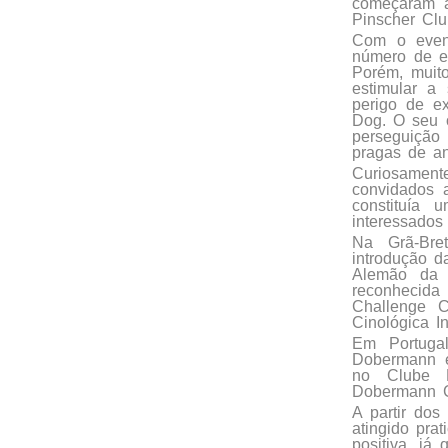
começaram a
Pinscher Clu
Com o event
número de e
Porém, muito
estimular a
perigo de ex
Dog. O seu o
perseguição 
pragas de an
Curiosamen
convidados a
constituía 
interessados 
Na Grã-Bret
introdução d
Alemão da 
reconhecid
Challenge C
Cinológica In
Em Portugal
Dobermann e
no Clube P
Dobermann Cl
A partir dos
atingido pra
positiva, já