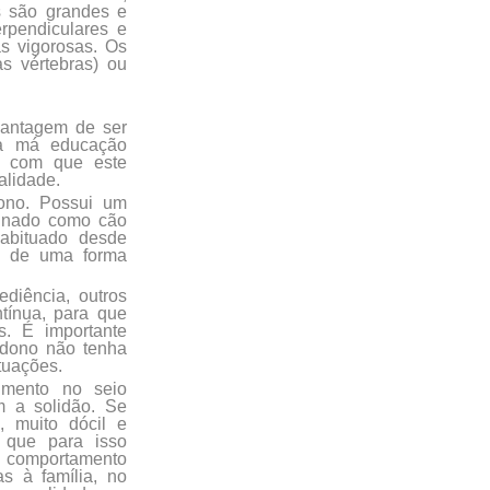
s são grandes e
rpendiculares e
s vigorosas. Os
s vértebras) ou
vantagem de ser
 a má educação
az com que este
alidade.
ono. Possui um
reinado como cão
abituado desde
ça de uma forma
diência, outros
tínua, para que
s. É importante
o dono não tenha
tuações.
imento no seio
m a solidão. Se
, muito dócil e
 que para isso
 comportamento
s à família, no