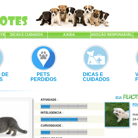
OTE
DICAS E CUIDADOS
AJUDA
ADOÇÃO RESPONSÁVEL
 DE
PETS
DICAS E
S
PERDIDOS
CUIDADOS
ATIVIDADE :
PO
INTELIGENCIA :
ma
24-
R$ 
CURIOSIDADE :