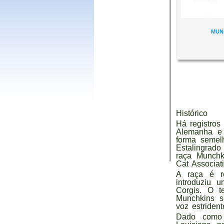
MUN
Histórico
Há registros
Alemanha e 
forma semel
Estalingrado
raça Munchki
Cat Associat
A raça é r
introduziu 
Corgis. O t
Munchkins 
voz estrident
Dado como 