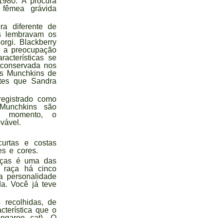
1980. À procura
 fêmea grávida
a diferente de
is lembravam os
rgi. Blackberry
a a preocupação
acterísticas se
 conservada nos
Os Munchkins de
otes que Sandra
registrado como
Munchkins são
No momento, o
vável.
urtas e costas
s e cores.
aças é uma das
a raça há cinco
a personalidade
da. Você já teve
 recolhidas, de
terística que o
ngaroo cat). O