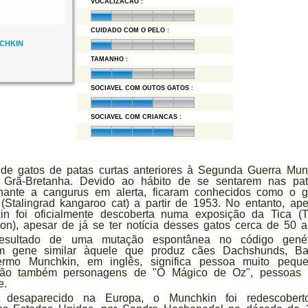
VOCALIZACAO :
CUIDADO COM O PELO :
CHKIN
TAMANHO :
SOCIAVEL COM OUTOS GATOS :
SOCIAVEL COM CRIANCAS :
 de gatos de patas curtas anteriores à Segunda Guerra Mund
Grã-Bretanha. Devido ao hábito de se sentarem nas pata
hante a cangurus em alerta, ficaram conhecidos como o 
 (Stalingrad kangaroo cat) a partir de 1953. No entanto, a
n foi oficialmente descoberta numa exposição da Tica (Th
ion), apesar de já se ter notícia desses gatos cerca de 50 a
esultado de uma mutação espontânea no código genét
um gene similar àquele que produz cães Dachshunds, B
ermo Munchkin, em inglês, significa pessoa muito peque
são também personagens de "O Mágico de Oz", pessoas
e.
desaparecido na Europa, o Munchkin foi redescobert