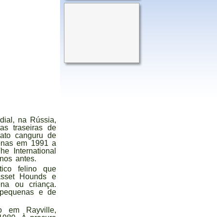
ial, na Rússia,
s traseiras de
gato canguru de
penas em 1991 a
e International
nos antes.
ico felino que
asset Hounds e
na ou criança.
 pequenas e de
o em Rayville,