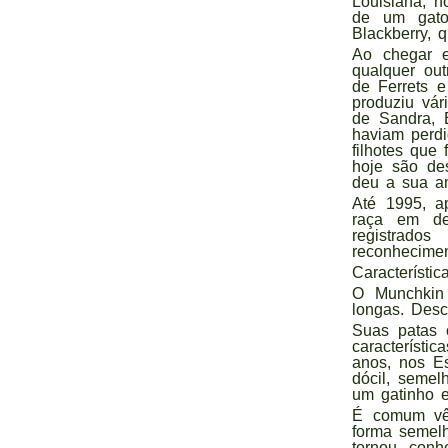
Louisiana, 
de um gato 
Blackberry, 
Ao chegar e
qualquer ou
de Ferrets 
produziu vár
de Sandra, B
haviam perd
filhotes qu
hoje são des
deu a sua a
Até 1995, ap
raça em de
registrado
reconhecimen
Característic
O Munchkin 
longas. Desc
Suas patas 
característ
anos, nos E
dócil, semel
um gatinho e
É comum vê-
forma semel
tornou conh