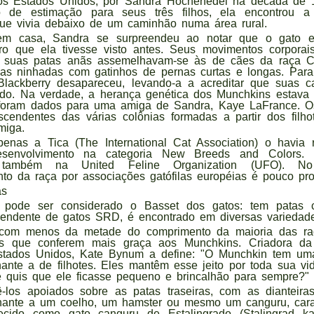
nos Estados Unidos, por Sandra Hochenedel na década de 
de estimação para seus três filhos, ela encontrou a
que vivia debaixo de um caminhão numa área rural.
m casa, Sandra se surpreendeu ao notar que o gato er
tro que ela tivesse visto antes. Seus movimentos corpora
e suas patas anãs assemelhavam-se às de cães da raça Co
ias ninhadas com gatinhos de pernas curtas e longas. Par
lackberry desapareceu, levando-a a acreditar que suas car
ido. Na verdade, a herança genética dos Munchkins estava
e foram dados para uma amiga de Sandra, Kaye LaFrance. 
cendentes das várias colônias formadas a partir dos filh
miga.
enas a Tica (The International Cat Association) o havia 
senvolvimento na categoria New Breeds and Colors. 
s também na United Feline Organization (UFO). 
to da raça por associações gatófilas européias é pouco pro
as
pode ser considerado o Basset dos gatos: tem patas c
endente de gatos SRD, é encontrado em diversas variedade
com menos da metade do comprimento da maioria das r
icas que conferem mais graça aos Munchkins. Criadora d
stados Unidos, Kate Bynum a define: "O Munchkin tem um
hante a de filhotes. Eles mantêm esse jeito por toda sua vi
 quis que ele ficasse pequeno e brincalhão para sempre?"
los apoiados sobre as patas traseiras, com as dianteiras
hante a um coelho, um hamster ou mesmo um canguru, carac
ecido como gato canguru de Estalingrado (Stalingrad ka